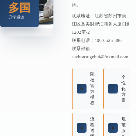
多国
持。
联系地址：江苏省苏州市吴
升学通道
江区圣美财智汇商务大厦C幢
1202室-2
联系电话：400-6525-886
联系邮箱：
suzhousugehui@foxmail.com
院
个
校
性
官
★
✓
化
方
方
授
案
权
流
规
程
范
●
◆
透
服